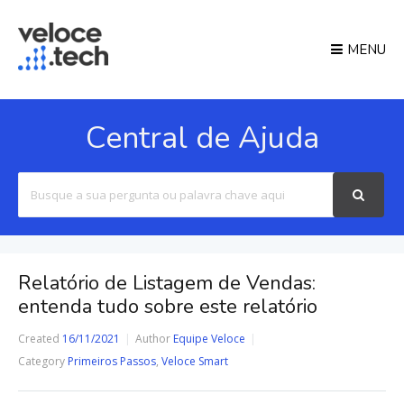
MENU
Central de Ajuda
Search
For
Relatório de Listagem de Vendas:
entenda tudo sobre este relatório
Created
16/11/2021
Author
Equipe Veloce
Category
Primeiros Passos
,
Veloce Smart