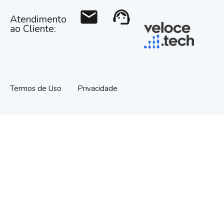
mail
support_agent
Atendimento
ao Cliente:
Termos de Uso
Privacidade