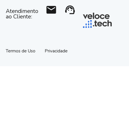
mail
support_agent
Atendimento
ao Cliente:
Termos de Uso
Privacidade