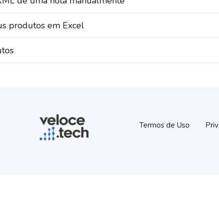
o XML de uma nota manualmente
us produtos em Excel
utos
Termos de Uso
Pri