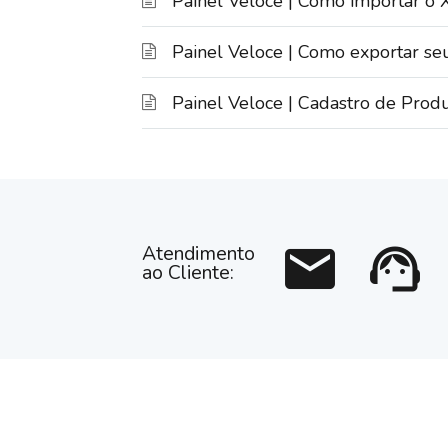
Painel Veloce | Como importar 
Painel Veloce | Como exportar se
Painel Veloce | Cadastro de Prod
mail
support_agent
Atendimento
ao Cliente: