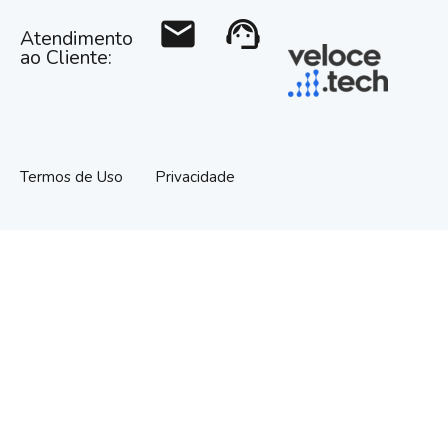
mail
support_agent
Atendimento
ao Cliente:
Termos de Uso
Privacidade