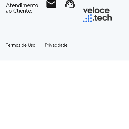
mail
support_agent
Atendimento
ao Cliente:
Termos de Uso
Privacidade