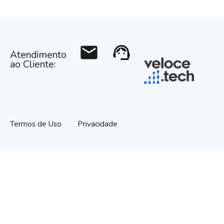
mail
support_agent
Atendimento
ao Cliente:
Termos de Uso
Privacidade