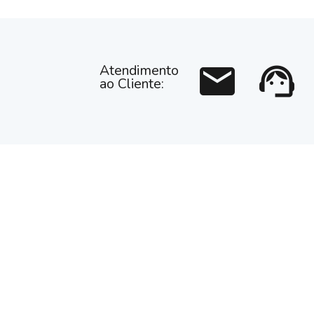
mail
support_agent
Atendimento
ao Cliente: