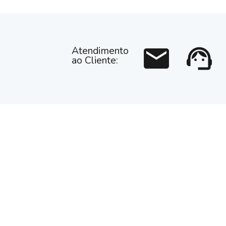
mail
support_agent
Atendimento
ao Cliente: