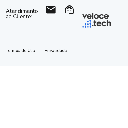
mail
support_agent
Atendimento
ao Cliente:
Termos de Uso
Privacidade