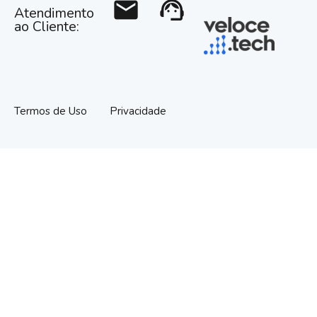
mail
support_agent
Atendimento
ao Cliente:
Termos de Uso
Privacidade