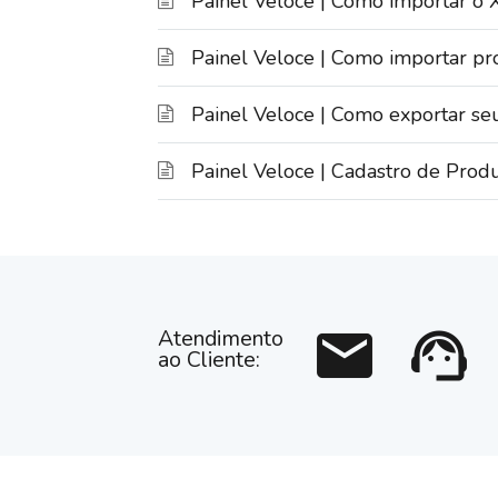
Painel Veloce | Como importar 
Painel Veloce | Como importar pr
Painel Veloce | Como exportar se
Painel Veloce | Cadastro de Prod
mail
support_agent
Atendimento
ao Cliente: