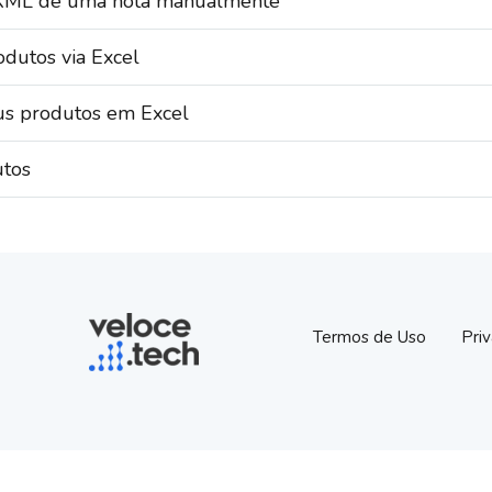
o XML de uma nota manualmente
odutos via Excel
us produtos em Excel
utos
Termos de Uso
Pri