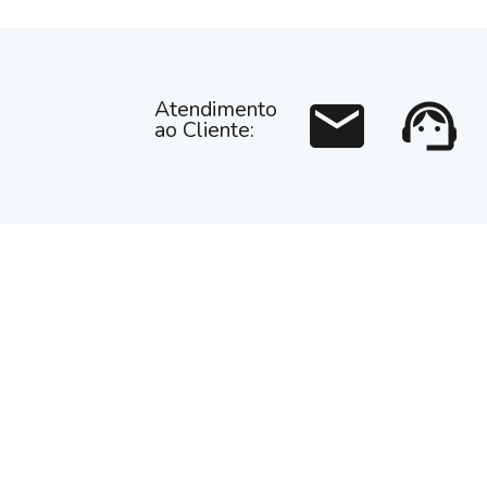
mail
support_agent
Atendimento
ao Cliente: