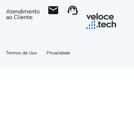
mail
support_agent
Atendimento
ao Cliente:
Termos de Uso
Privacidade