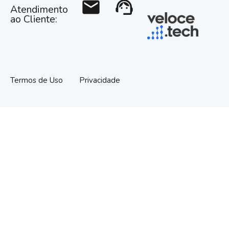
mail
support_agent
Atendimento
ao Cliente:
Termos de Uso
Privacidade