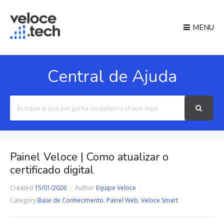
MENU
Central de Ajuda
Search
For
Painel Veloce | Como atualizar o
certificado digital
Created
15/01/2026
Author
Equipe Veloce
Category
Base de Conhecimento
,
Painel Web
,
Veloce Smart