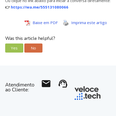
Ou clique no link abaixo para iniciar a conversa diretamente:
👉
https://wa.me/555131080066
Baixe em PDF
Imprima este artigo
Was this article helpful?
Yes
No
mail
support_agent
Atendimento
ao Cliente: