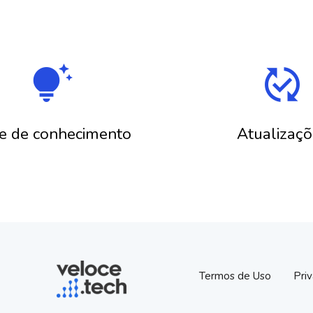
tips_and_updates
published_with_changes
e de conhecimento
Atualizaçõ
Termos de Uso
Pri