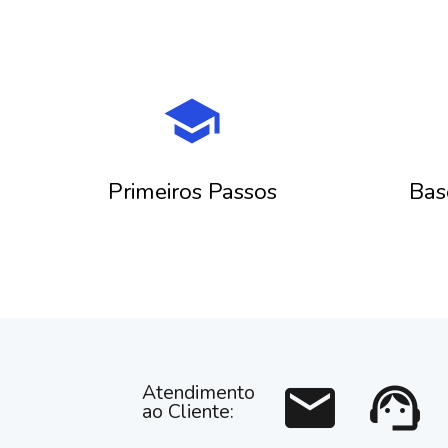
school
Primeiros Passos
Bas
mail
support_agent
Atendimento
ao Cliente: