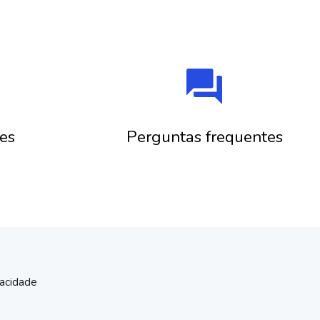
question_answer
es
Perguntas frequentes
vacidade