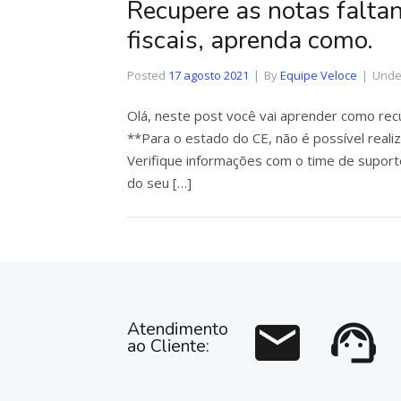
Recupere as notas faltan
fiscais, aprenda como.
Posted
17 agosto 2021
By
Equipe Veloce
Und
Olá, neste post você vai aprender como recu
**Para o estado do CE, não é possível real
Verifique informações com o time de suport
do seu […]
mail
support_agent
Atendimento
ao Cliente: