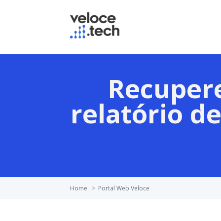
Recupere
relatório d
Home
>
Portal Web Veloce