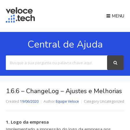
MENU
Central de Ajuda
Search
For
1.6.6 – ChangeLog – Ajustes e Melhorias
Created
19/06/2020
Author
Equipe Veloce
Category
Uncategorized
1. Logo da empresa
Implementado a impressão do logo da empresa nos