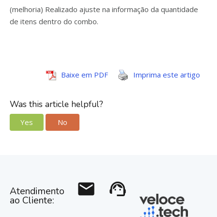
(melhoria) Realizado ajuste na informação da quantidade
de itens dentro do combo.
Baixe em PDF
Imprima este artigo
Was this article helpful?
Yes
No
mail
support_agent
Atendimento
ao Cliente: