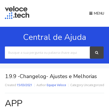
MENU
Central de Ajuda
Search
For
1.9.9 -Changelog- Ajustes e Melhorias
Created
15/03/2021
Author
Equipe Veloce
Category
Uncategorized
APP