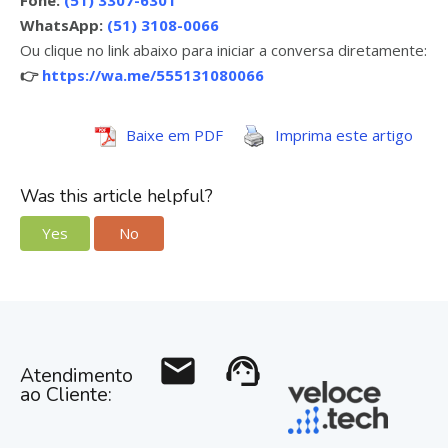
Fone:
(51) 3307-6301
WhatsApp:
(51) 3108-0066
Ou clique no link abaixo para iniciar a conversa diretamente:
👉
https://wa.me/555131080066
Baixe em PDF
Imprima este artigo
Was this article helpful?
Yes
No
mail
support_agent
Atendimento
ao Cliente: