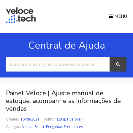
MENU
Central de Ajuda
Search
For
Painel Veloce | Ajuste manual de
estoque: acompanhe as informações de
vendas
Created
16/08/2021
Author
Equipe Veloce
Category
Veloce Smart
,
Perguntas Frequentes