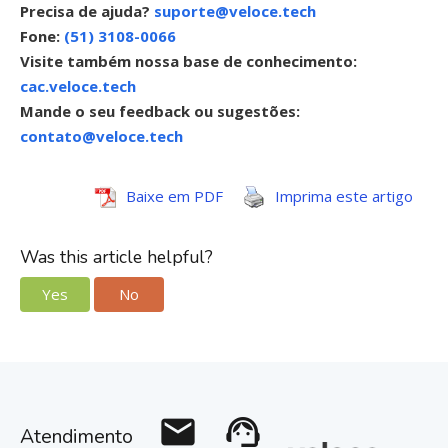
Precisa de ajuda?
suporte@veloce.tech
Fone:
(51) 3108-0066
Visite também nossa base de conhecimento:
cac.veloce.tech
Mande o seu feedback ou sugestões:
contato@veloce.tech
Baixe em PDF
Imprima este artigo
Was this article helpful?
Yes
No
mail
support_agent
Atendimento