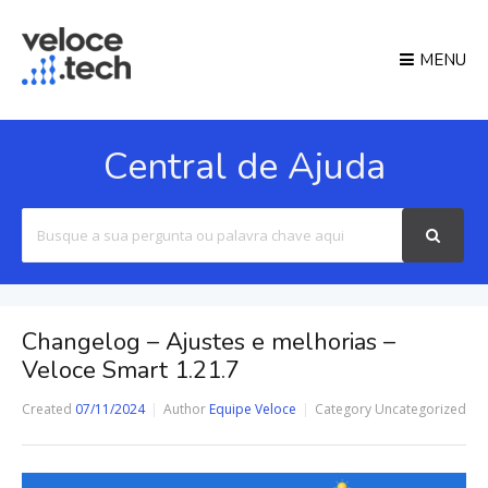
MENU
Central de Ajuda
Search
For
Changelog – Ajustes e melhorias –
Veloce Smart 1.21.7
Created
07/11/2024
Author
Equipe Veloce
Category
Uncategorized