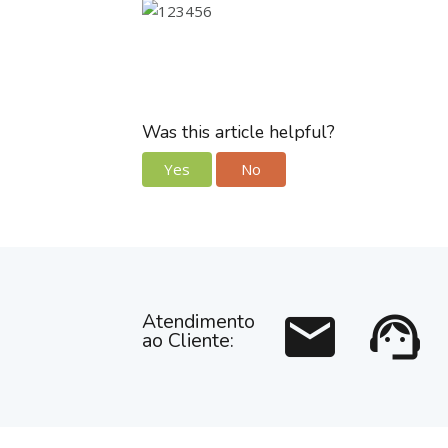
Was this article helpful?
Yes
No
mail
support_agent
Atendimento
ao Cliente: