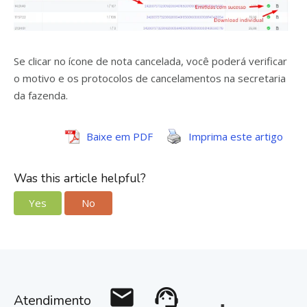
Se clicar no ícone de nota cancelada, você poderá verificar
o motivo e os protocolos de cancelamentos na secretaria
da fazenda.
Baixe em PDF
Imprima este artigo
Was this article helpful?
Yes
No
mail
support_agent
Atendimento