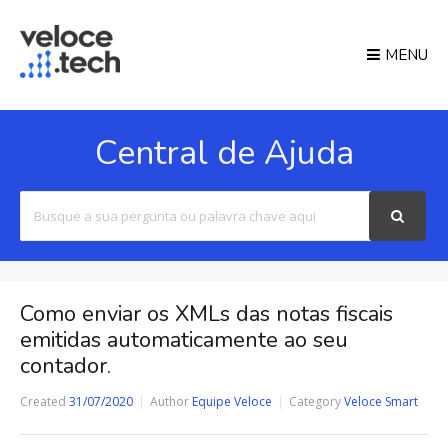
MENU
Central de Ajuda
Search
For
Como enviar os XMLs das notas fiscais
emitidas automaticamente ao seu
contador.
Created
31/07/2020
Author
Equipe Veloce
Category
Veloce Smart