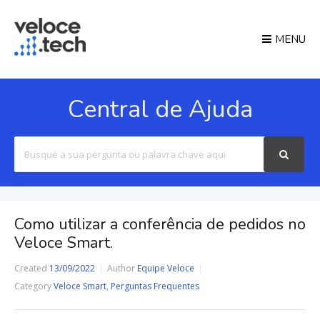
MENU
Central de Ajuda
Search
For
Como utilizar a conferência de pedidos no
Veloce Smart.
Created
13/09/2022
Author
Equipe Veloce
Category
Veloce Smart
,
Perguntas Frequentes