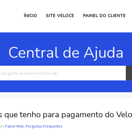
ÍNICIO
SITE VELOCE
PAINEL DO CLIENTE
Central de Ajuda
Search
For
os que tenho para pagamento do Vel
ory
Painel Web
,
Perguntas Frequentes