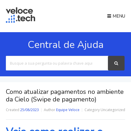
MENU
Central de Ajuda
Search
For
Como atualizar pagamentos no ambiente
da Cielo (Swipe de pagamento)
Created
25/08/2023
Author
Equipe Veloce
Category
Uncategorized