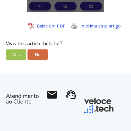
Baixe em PDF
Imprima este artigo
Was this article helpful?
Yes
No
mail
support_agent
Atendimento
ao Cliente: