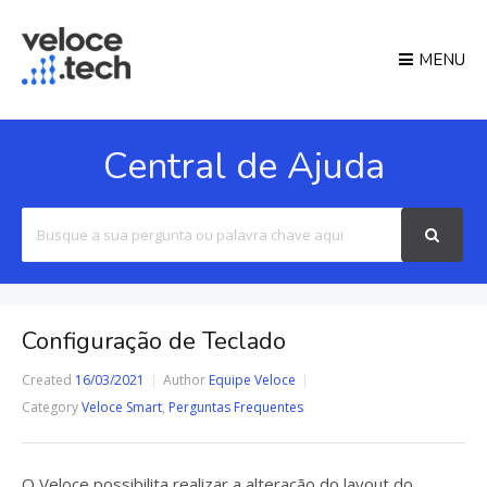
MENU
Central de Ajuda
Search
For
Configuração de Teclado
Created
16/03/2021
Author
Equipe Veloce
Category
Veloce Smart
,
Perguntas Frequentes
O Veloce possibilita realizar a alteração do layout do