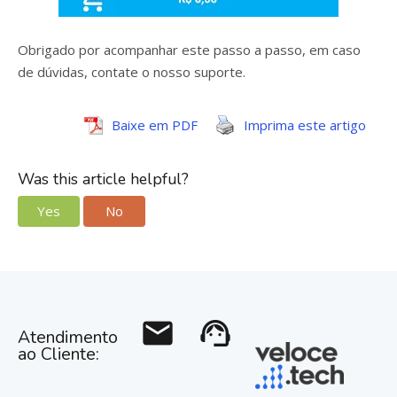
Obrigado por acompanhar este passo a passo, em caso
de dúvidas, contate o nosso suporte.
Baixe em PDF
Imprima este artigo
Was this article helpful?
Yes
No
mail
support_agent
Atendimento
ao Cliente: