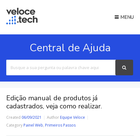
MENU
Central de Ajuda
Search
For
Edição manual de produtos já
cadastrados, veja como realizar.
Created
06/09/2021
Author
Equipe Veloce
Category
Painel Web
,
Primeiros Passos