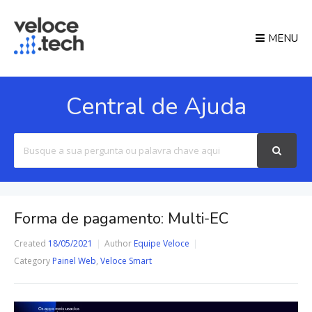
MENU
Central de Ajuda
Search
For
Forma de pagamento: Multi-EC
Created
18/05/2021
Author
Equipe Veloce
Category
Painel Web
,
Veloce Smart