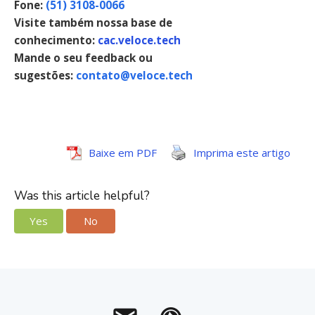
Fone:
(51) 3108-0066
Visite também nossa base de
conhecimento:
cac.veloce.tech
Mande o seu feedback ou
sugestões:
contato@veloce.tech
Baixe em PDF
Imprima este artigo
Was this article helpful?
Yes
No