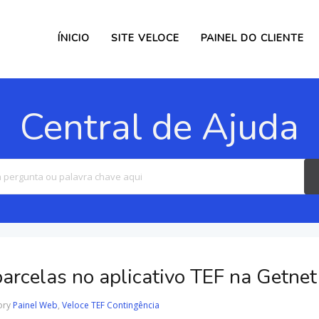
ÍNICIO
SITE VELOCE
PAINEL DO CLIENTE
Central de Ajuda
Search
For
arcelas no aplicativo TEF na Getnet
ory
Painel Web
,
Veloce TEF Contingência