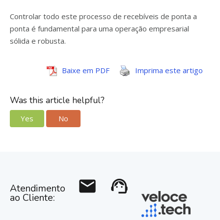
Controlar todo este processo de recebíveis de ponta a
ponta é fundamental para uma operação empresarial
sólida e robusta.
Baixe em PDF
Imprima este artigo
Was this article helpful?
Yes
No
mail
support_agent
Atendimento
ao Cliente: