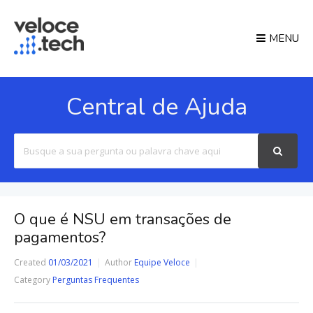
MENU
Central de Ajuda
Search
For
O que é NSU em transações de
pagamentos?
Created
01/03/2021
Author
Equipe Veloce
Category
Perguntas Frequentes