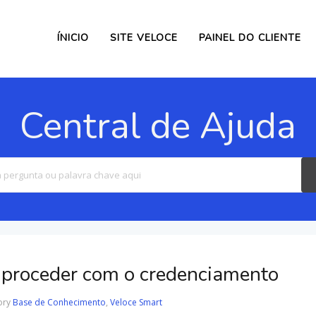
ÍNICIO
SITE VELOCE
PAINEL DO CLIENTE
Central de Ajuda
Search
For
 proceder com o credenciamento
ory
Base de Conhecimento
,
Veloce Smart