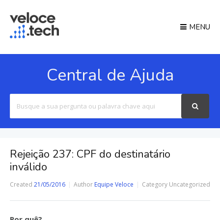
MENU
Central de Ajuda
Search
For
Rejeição 237: CPF do destinatário
inválido
Created
21/05/2016
Author
Equipe Veloce
Category
Uncategorized
Por quê?