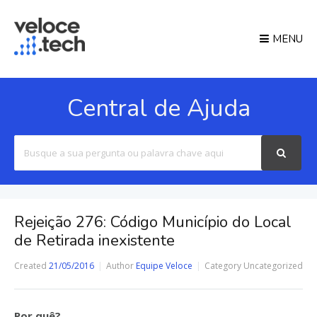
MENU
Central de Ajuda
Search
For
Rejeição 276: Código Município do Local
de Retirada inexistente
Created
21/05/2016
Author
Equipe Veloce
Category
Uncategorized
Por quê?