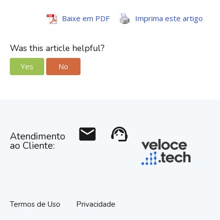
Baixe em PDF
Imprima este artigo
Was this article helpful?
Yes
No
mail
support_agent
Atendimento
ao Cliente:
Termos de Uso
Privacidade