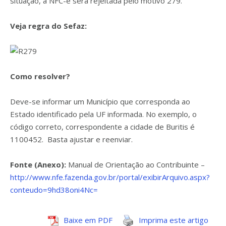
situação, a NFC-e será rejeitada pelo motivo 279.
Veja regra do Sefaz:
Como resolver?
Deve-se informar um Município que corresponda ao
Estado identificado pela UF informada. No exemplo, o
código correto, correspondente a cidade de Buritis é
1100452. Basta ajustar e reenviar.
Fonte (Anexo):
Manual de Orientação ao Contribuinte –
http://www.nfe.fazenda.gov.br/portal/exibirArquivo.aspx?
conteudo=9hd38oni4Nc=
Baixe em PDF
Imprima este artigo