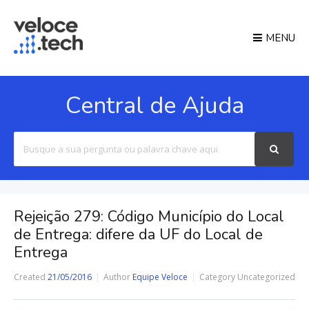
MENU
Central de Ajuda
Search
For
Rejeição 279: Código Município do Local
de Entrega: difere da UF do Local de
Entrega
Created
21/05/2016
Author
Equipe Veloce
Category
Uncategorized