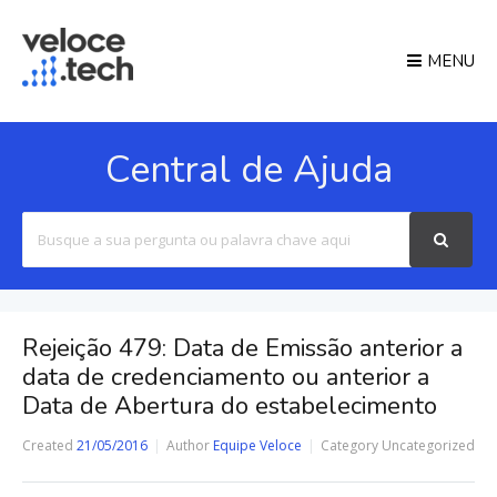
MENU
Central de Ajuda
Search
For
Rejeição 479: Data de Emissão anterior a
data de credenciamento ou anterior a
Data de Abertura do estabelecimento
Created
21/05/2016
Author
Equipe Veloce
Category
Uncategorized