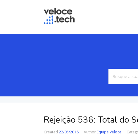
Rejeição 536: Total do S
Created
22/05/2016
Author
Equipe Veloce
Categ