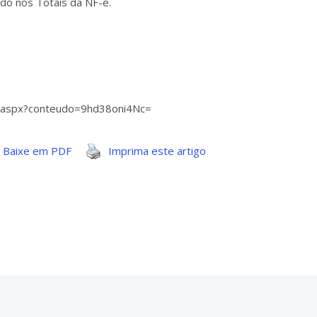
ado nos Totais da NF-e.
ivo.aspx?conteudo=9hd38oni4Nc=
Baixe em PDF
Imprima este artigo