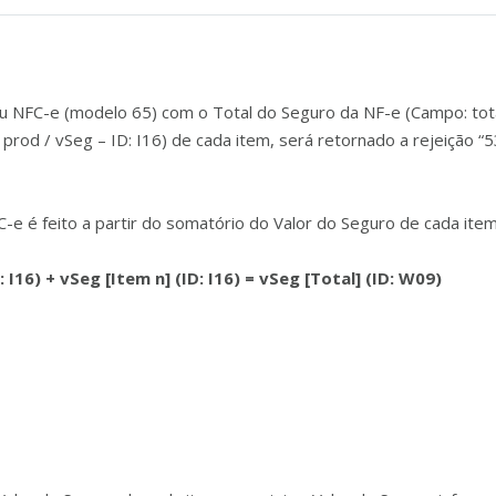
 NFC-e (modelo 65) com o Total do Seguro da NF-e (Campo: tota
prod / vSeg – ID: I16) de cada item, será retornado a rejeição “
C-e é feito a partir do somatório do Valor do Seguro de cada item
: I16) +
vSeg [Item n] (ID: I16) =
vSeg [Total] (ID: W09)