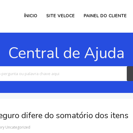
ÍNICIO
SITE VELOCE
PAINEL DO CLIENTE
Central de Ajuda
Search
For
eguro difere do somatório dos itens
ory
Uncategorized