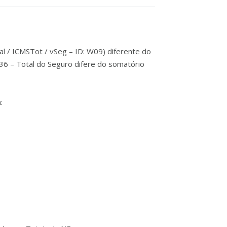
l / ICMSTot / vSeg – ID: W09) diferente do
536 – Total do Seguro difere do somatório
: