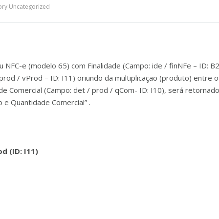
ory
Uncategorized
NFC-e (modelo 65) com Finalidade (Campo: ide / finNFe – ID: B25
rod / vProd – ID: I11) oriundo da multiplicação (produto) entre 
de Comercial (Campo: det / prod / qCom- ID: I10), será retornado
o e Quantidade Comercial” .
d (ID: I11)