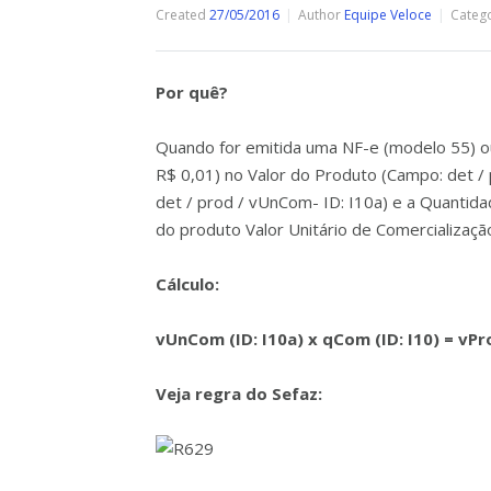
Created
27/05/2016
Author
Equipe Veloce
Categ
Por quê?
Quando for emitida uma NF-e (modelo 55) ou 
R$ 0,01) no Valor do Produto (Campo: det / p
det / prod / vUnCom- ID: I10a) e a Quantida
do produto Valor Unitário de Comercializaçã
Cálculo:
vUnCom (ID: I10a) x
qCom (ID: I10) =
vPro
Veja regra do Sefaz: