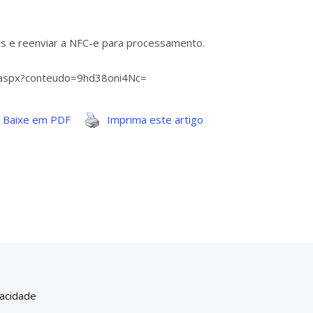
res e reenviar a NFC-e para processamento.
vo.aspx?conteudo=9hd38oni4Nc=
Baixe em PDF
Imprima este artigo
vacidade