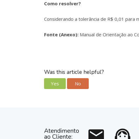
Como resolver?
Considerando a tolerância de R$ 0,01 para m
Fonte (Anexo):
Manual de Orientação ao Co
Was this article helpful?
Yes
No
mail
support_agent
Atendimento
ao Cliente: