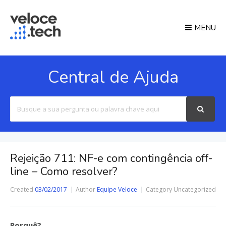
MENU
Central de Ajuda
Search
For
Rejeição 711: NF-e com contingência off-
line – Como resolver?
Created
03/02/2017
Author
Equipe Veloce
Category
Uncategorized
Porquê?