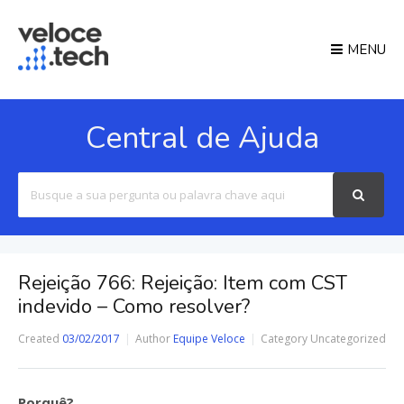
MENU
Central de Ajuda
Search
For
Rejeição 766: Rejeição: Item com CST
indevido – Como resolver?
Created
03/02/2017
Author
Equipe Veloce
Category
Uncategorized
Porquê?