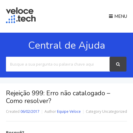
MENU
Central de Ajuda
Search
For
Rejeição 999: Erro não catalogado –
Como resolver?
Created
06/02/2017
Author
Equipe Veloce
Category
Uncategorized
Porquê?