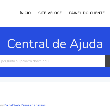
ÍNICIO
SITE VELOCE
PAINEL DO CLIENTE
Central de Ajuda
Search
For
ory
Painel Web
,
Primeiros Passos