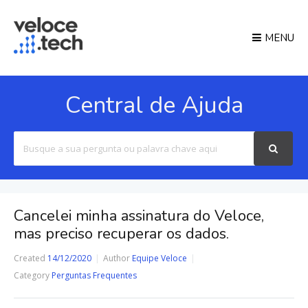
MENU
Central de Ajuda
Search
For
Cancelei minha assinatura do Veloce,
mas preciso recuperar os dados.
Created
14/12/2020
Author
Equipe Veloce
Category
Perguntas Frequentes