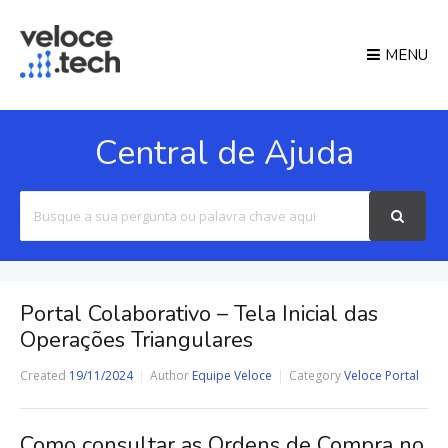
MENU
Central de Ajuda
Search
For
Portal Colaborativo – Tela Inicial das
Operações Triangulares
Created
19/11/2024
Author
Equipe Veloce
Category
Veloce Portal
Como consultar as Ordens de Compra no