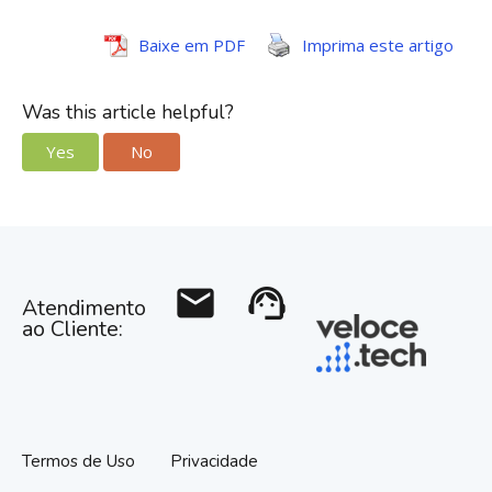
Baixe em PDF
Imprima este artigo
Was this article helpful?
Yes
No
mail
support_agent
Atendimento
ao Cliente:
Termos de Uso
Privacidade