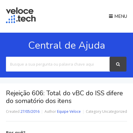
MENU
Central de Ajuda
Search
For
Rejeição 606: Total do vBC do ISS difere
do somatório dos itens
Created
27/05/2016
Author
Equipe Veloce
Category
Uncategorized
Por quê?