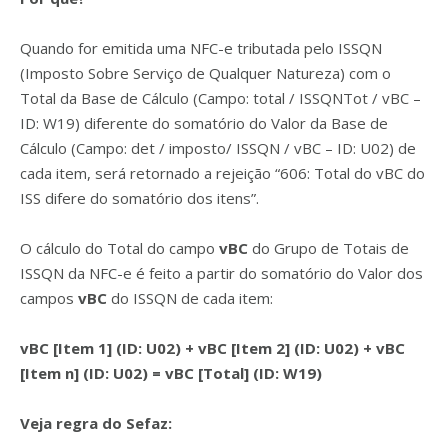
Quando for emitida uma NFC-e tributada pelo ISSQN
(Imposto Sobre Serviço de Qualquer Natureza) com o
Total da Base de Cálculo (Campo: total / ISSQNTot / vBC –
ID: W19) diferente do somatório do Valor da Base de
Cálculo (Campo: det / imposto/ ISSQN / vBC – ID: U02) de
cada item, será retornado a rejeição “606: Total do vBC do
ISS difere do somatório dos itens”.
O cálculo do Total do campo
vBC
do Grupo de Totais de
ISSQN
da NFC-e é feito a partir do somatório do Valor dos
campos
vBC
do ISSQN de cada item:
vBC [Item 1] (ID: U02) +
vBC [Item 2] (ID: U02) +
vBC
[Item n] (ID: U02) =
vBC [Total] (ID: W19)
Veja regra do Sefaz: