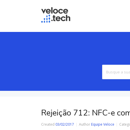
Rejeição 712: NFC-e com
Created
03/02/2017
Author
Equipe Veloce
Categ