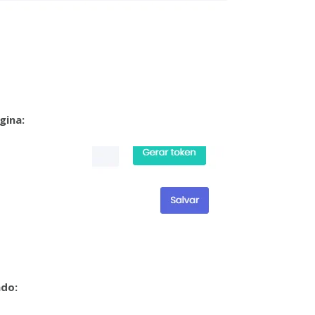
gina:
ado: