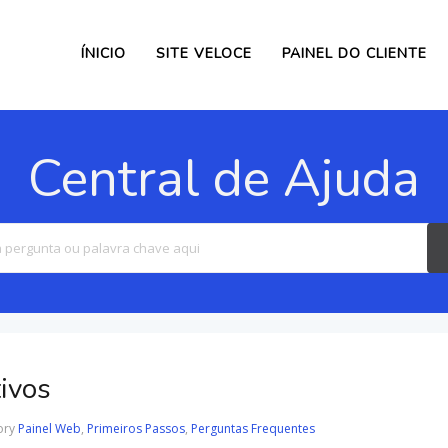
ÍNICIO
SITE VELOCE
PAINEL DO CLIENTE
Central de Ajuda
Search
For
ivos
ory
Painel Web
,
Primeiros Passos
,
Perguntas Frequentes